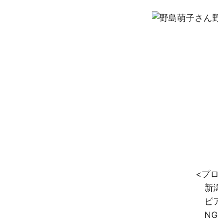
<プロフ
新潟県立大学
ピアノとビ
NGOの活動