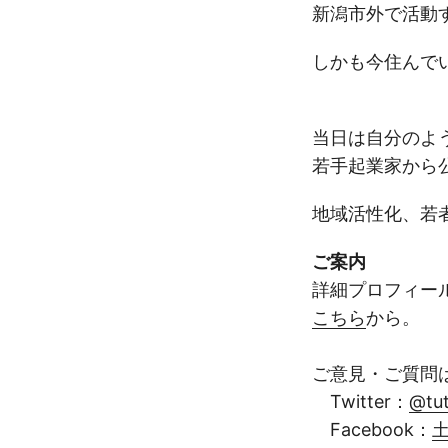
新潟市外で活動
しかも今住んで
当日は自分のよ
若手起業家から
地域活性化、若
ご案内
詳細プロフィー
こちら
から。
ご意見・ご質問
Twitter：
@tu
Facebook：
土