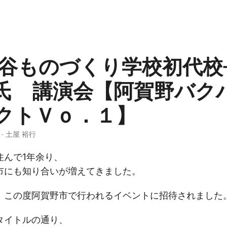
世田谷ものづくり学校初代
氏 講演会【阿賀野バク
クトＶｏ．１】
3 · 土屋 裕行
住んで1年余り、
市にも知り合いが増えてきました。
、この度阿賀野市で行われるイベントに招待されました
タイトルの通り、