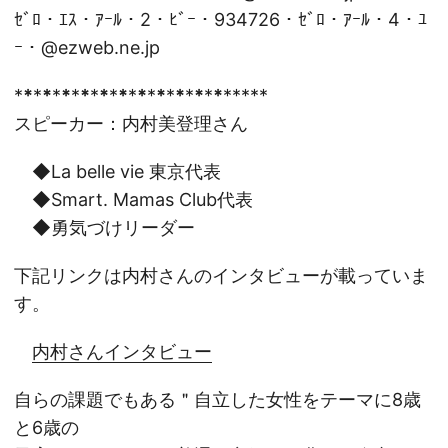
ｾﾞﾛ・ｴｽ・ｱｰﾙ・2・ﾋﾞｰ・934726・ｾﾞﾛ・ｱｰﾙ・4・ﾕ
ｰ・@ezweb.ne.jp
*
*
*
*
*
*
*
*
*
*
*
*
*
*
*
*
*
*
*
*
*
*
*****
スピーカー：内村美登理さん
◆La belle vie 東京代表
◆Smart. Mamas Club代表
◆勇気づけリーダー
下記リンクは内村さんのインタビューが載っていま
す。
内村さんインタビュー
自らの課題でもある＂自立した女性をテーマに8歳
と6歳の