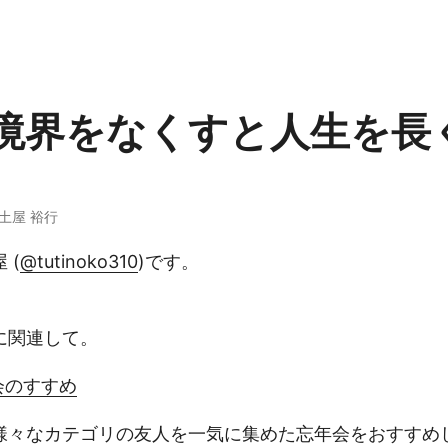
境界をなくすと人生を長
 · 土屋 裕行
 (
@tutinoko310
)です。
に関連して。
会のすすめ
様々なカテゴリの友人を一気に集めた忘年会をおすすめ