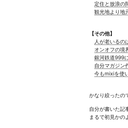
定住と放浪の
観光地より地
【その他】
人が老いるの
オンオフの境
銀河鉄道99
自分マガジン
今もmixiを
かなり絞ったの
自分が書いた記
まるで初見かの