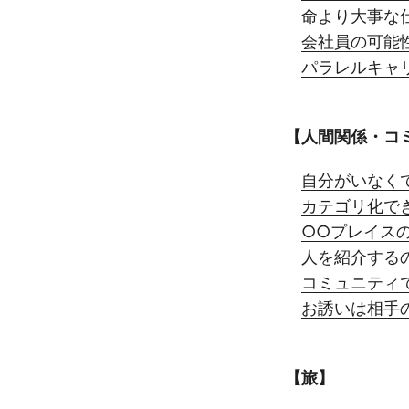
命より大事な
会社員の可能
パラレルキャ
【人間関係・コ
自分がいなく
カテゴリ化で
○○プレイス
人を紹介する
コミュニティ
お誘いは相手
【旅】