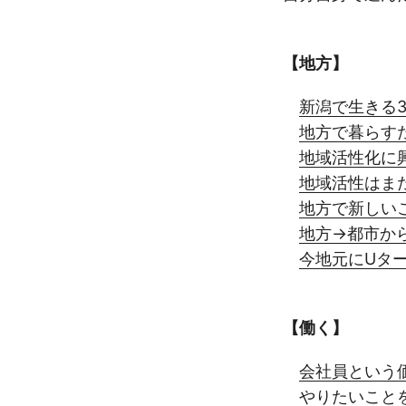
【地方】
新潟で生きる
地方で暮らす
地域活性化に
地域活性はま
地方で新しい
地方→都市か
今地元にUタ
【働く】
会社員という
やりたいこと