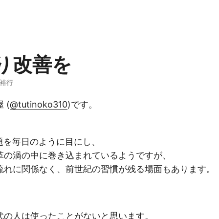
り改善を
屋 裕行
 (
@tutinoko310
)です。
話題を毎日のように目にし、
革の渦の中に巻き込まれているようですが、
流れに関係なく、前世紀の習慣が残る場面もあります。
代の人は使ったことがないと思います。