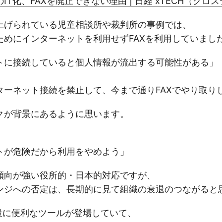
IT化、FAXを廃止できない理由 | 日経 xTECH（クロ
上げられている児童相談所や裁判所の事例では、
ためにインターネットを利用せずFAXを利用していまし
トに接続していると個人情報が流出する可能性がある」
ターネット接続を禁止して、今まで通りFAXでやり取り
クが背景にあるように思います。
トが危険だから利用をやめよう」
傾向が強い役所的・日本的対応ですが、
ンジへの否定は、長期的に見て組織の衰退のつながると
格段に便利なツールが登場していて、