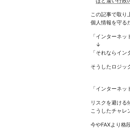
ほど遠い行政の
この記事で取り
個人情報を守る
「インターネッ
↓
「それならイン
そうしたロジッ
「インターネッ
リスクを避ける
こうしたチャレ
今やFAXより