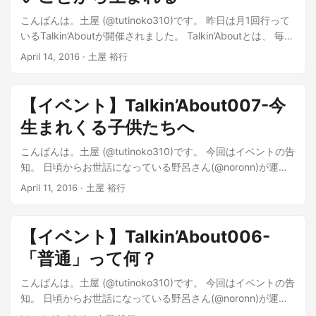
こんばんは。土屋 (@tutinoko310)です。 昨日は月1回行って
いるTalkin’Aboutが開催されました。 Talkin’Aboutとは、 毎回
テーマを変えて固定メンバーが語り合うというイベントで
April 14, 2016 · 土屋 裕行
す。 固定メンバーはCre8(クリエイト)という名前で活動して
いて、 仕事・年齢・興味が多様な6人で構成されています。
そんな6人と、数名の観覧者を交えて、 昨日は未来のこと、
【イベント】Talkin’About007-今
子どものことについて考えました。...
生まれくる子供たちへ
こんばんは。土屋 (@tutinoko310)です。 今回はイベントの告
知。 日頃からお世話になっている野呂さん(@noronn)が運営
するゲストハウス＆バー人参にて、 Talkin’Aboutというイベン
April 11, 2016 · 土屋 裕行
トを開催します。 過去にも何度か開催しているこのイベン
ト、 テーマを決めて自由に話し合うというもので、 今のとこ
ろ6人の固定メンバーが毎回テーマを変えながら続けていま
【イベント】Talkin’About006-
す。 web配信で当日の話し合いの様子を流したり、...
「普通」って何？
こんばんは。土屋 (@tutinoko310)です。 今回はイベントの告
知。 日頃からお世話になっている野呂さん(@noronn)が運営
するゲストハウス＆バー人参にて、 Talkin’Aboutというイベン