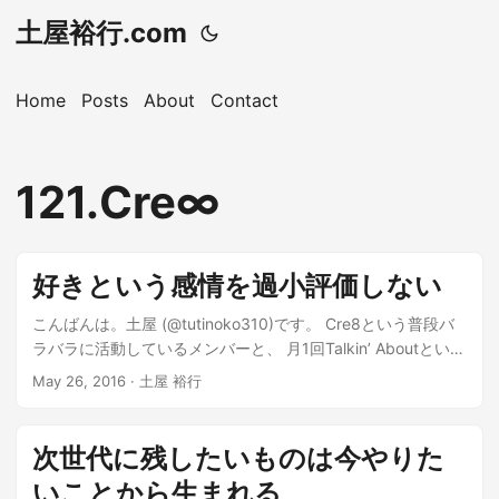
土屋裕行.com
Home
Posts
About
Contact
121.Cre∞
好きという感情を過小評価しない
こんばんは。土屋 (@tutinoko310)です。 Cre8という普段バ
ラバラに活動しているメンバーと、 月1回Talkin’ Aboutという
トークイベントをしてます。 昨日がその日でした。 ※過去
May 26, 2016 · 土屋 裕行
にはこんなことを話してます 【イベント】Talkin’About006-
「普通」って何？...
次世代に残したいものは今やりた
いことから生まれる