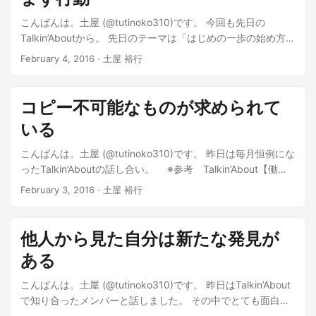
こんばんは。土屋 (@tutinoko310)です。 今回も先日の
Talkin’Aboutから。 先日のテーマは「はじめの一歩の始め方」
ということで、 メンバーそれぞれがここにたどりつくまでに
February 4, 2016 · 土屋 裕行
至った「はじめの一歩」について紹介し、 その経験を元に、
どうやったらはじめの一歩(＝小さな行動)を踏み出してもらえ
るか、 いろいろと話し合いました。 自分にとって「はじめの
コピー不可能なものが求められて
一歩」となったのは、...
いる
こんばんは。土屋 (@tutinoko310)です。 昨日は毎月恒例にな
ったTalkin’Aboutの話し合い。 ※参考 Talkin’About【働く
を考える】に参加してきました) 会場は前に紹介したゲストハ
February 3, 2016 · 土屋 裕行
ウス＆バー「人参」でした。 今回のテーマは「はじめの一歩
の始め方」。 メンバーそれぞれがここにたどりつくまでに至
った「はじめの一歩」について紹介し、...
他人から見た自分は新たな発見が
ある
こんばんは。土屋 (@tutinoko310)です。 昨日はTalkin’About
で知り合ったメンバーと話しました。 その中でとても面白か
ったのは、 自分の良いところと、メンバーの良いところを1つ