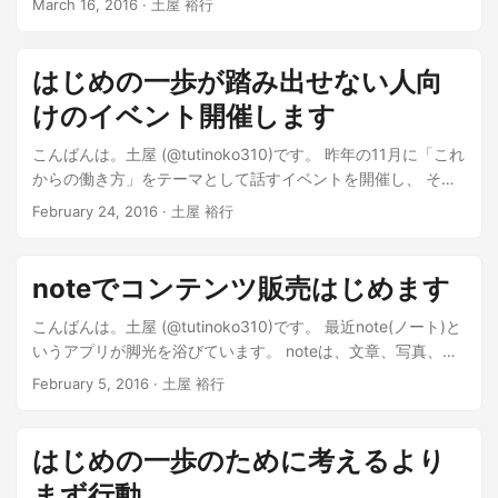
March 16, 2016 · 土屋 裕行
トを開催します。 過去にも何度か開催しているこのイベン
ト、 テーマを決めて自由に話し合うというもので、 今のとこ
ろ6人の固定メンバーが毎回テーマを変えながら続けていま
はじめの一歩が踏み出せない人向
す。 web配信で当日の話し合いの様子を流したり、...
けのイベント開催します
こんばんは。土屋 (@tutinoko310)です。 昨年の11月に「これ
からの働き方」をテーマとして話すイベントを開催し、 その
時に集まった6人が意気投合して、 その後も定期的に集まっ
February 24, 2016 · 土屋 裕行
てトークイベントを続けています。 Talkin’About【働くを考
える】に参加してきました パラレルキャリア(複業)はお金を
稼いでいなくてもいい コピー不可能なものが求められてい
noteでコンテンツ販売はじめます
る...
こんばんは。土屋 (@tutinoko310)です。 最近note(ノート)と
いうアプリが脚光を浴びています。 noteは、文章、写真、イ
ラスト、音楽、映像など 手軽に投稿できるクリエイターと読
February 5, 2016 · 土屋 裕行
者をつなぐサービス。 ブログのように使うことも、SNSのよ
うに使うこともできます。 ブロガーのイケダハヤトさんが
noteを強く推していて、 自身のブログ記事やブログ術につい
はじめの一歩のために考えるより
て、noteで有料販売しています。 イケダハヤトさん note...
まず行動