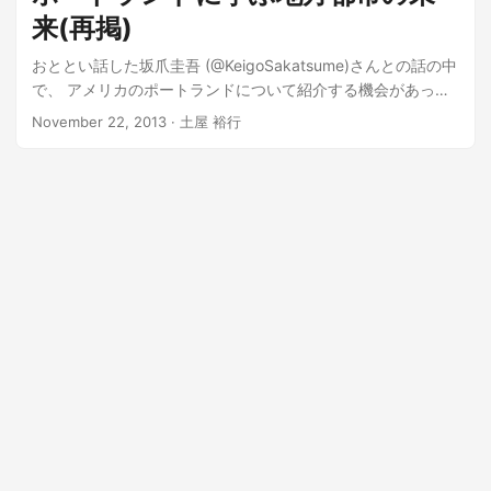
なるようになりました。...
来(再掲)
おととい話した坂爪圭吾 (@KeigoSakatsume)さんとの話の中
で、 アメリカのポートランドについて紹介する機会があった
ので、 以前ポートランドについて書いた記事を再掲します。
November 22, 2013 · 土屋 裕行
ポートランドについて詳しく知ったのは、 ちょうど1年ほど前
のこのブログがきっかけです。 【ポートランドで考えた】
その２：小さな都市でも、地政学的強みを活かした生態系が
絶妙！ アメリカオレゴン州ポートランドを訪れたブログ主の
方が...