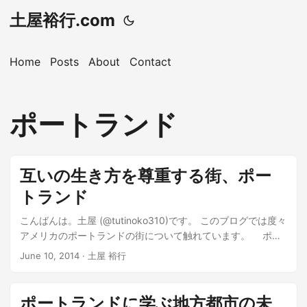
土屋裕行.com
Home
Posts
About
Contact
ポートランド
互いの生き方を尊重する街、ポー
トランド
こんばんは。土屋 (@tutinoko310)です。 このブログでは度々
アメリカのポートランドの街について触れています。 ポー
トランドに学ぶ地方都市の未来(再掲) 自由に意見が言える場
June 10, 2014 · 土屋 裕行
こそ、新しい文化を作るベースになる いつも読んでいる空気
読みの跡部さんのブログで ポートランドが紹介されていたの
をきっかけに、 自分でもポートランドはどんな街なのか気に
ポートランドに学ぶ地方都市の未